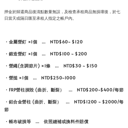
押金於歸還商品後清點數量無誤，及檢查承租商品無損壞後，於七
日當天或隔日匯至承租人指定之帳戶內。
・金屬營釘 ×1個 … NTD$60~ $120
・鍛造營釘 ×1個 … NTD$100 ~ $200
・營繩(含調節片) ×1條 … NTD$30 ~ $150
・營搥 ×1個 … NTD$250~1000
・FRP營柱損毀 (曲折、斷裂） … NTD$200~$400/每節
・鋁合金營柱 (曲折、斷裂） … NTD$1200 ~ $2000/每
節
・帳布破損等 … 依照縫補或換料件賠償