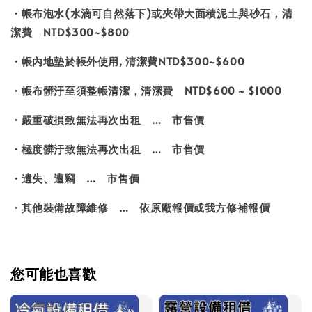
・帳布泡水(水滴可自然落下)或夾帶大面積泥土與砂石，清
潔費 NTD$300~$800
・帳內地墊於帳外使用, 清潔費NTD$300~$600
・帳布髒汙至須整帳清潔，清潔費 NTD$600 ~ $1000
・嚴重破損致無法再次出租 … 市售價
・極度髒汙致無法再次出租 … 市售價
・遺失、遭竊 … 市售價
・其他裝備故障維修 … 依原廠報價或我方修補報價
您可能也喜歡