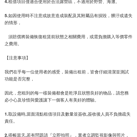
4.租借項目僅適合使用於合法露營區，不適用於野營、海灘。
5.如因使用時不注意或故意造成裝配及其附屬品有損毀，髒汙或遺失
的情形，
   須賠償將裝備恢復租賃前狀態之相關費用，或需負擔購入等價零件
之費用。
【注意事項】
我們在乎每一位使用者的感受，裝備出租前，皆會仔細清潔並測試
功能是否完整，
因此，您租到的每一樣裝備都會是乾淨且狀態良好的物品，請您務
必小心及珍惜與愛護讓下一個客人有美好的體驗。
1.取設備時,當面清點租借項目及數量並簽收,簽收後人員不負擔疏失
責任。
2.搭帳當天,若有問題請『立即拍照』，業者立調監視影像與照片，