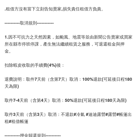
.租借方沒有當下立刻告知賣家,損失責任租借方負責。
----------取消規則-----------
1.因不可抗力之天然因素，如颱風、地震等並由新聞公告賣家或買家
所在縣市停班停課，產生無法繼續租賃之服務，可退還租金與押
金。
扣除蝦皮收取的手續費(4%)後：
退費說明：取件7天前（含第7天）取消：100%退款(可延後日程180
天為限)
取件7-4天前（含第4天）取消：50%退款(可延後日程180天為限)
取件3天前（含第3天）取消：不退款#冷氣 #迪迪露營#露營#帳篷出
租#租借帳篷
----------押金歸還規則----------