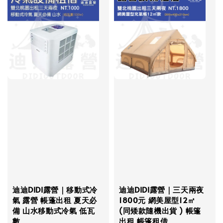
迪迪DIDI露營｜移動式冷
迪迪DIDI露營｜三天兩夜
氣 露營 帳蓬出租 夏天必
1800元 網美屋型12㎡
備 山水移動式冷氣 低瓦
(同矮款隨機出貨 ) 帳篷
數
出租 帳篷租借