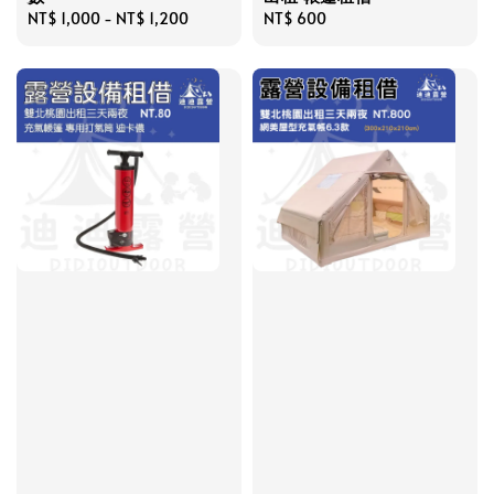
Regular
NT$ 1,000
-
NT$ 1,200
Regular
NT$ 600
price
price