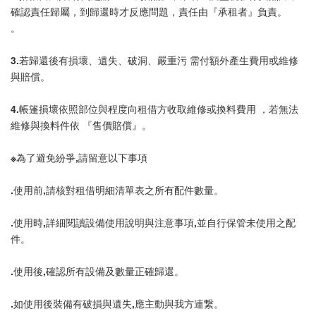
確認責任歸屬，到歸還時才反應問題，責任由『承租者』負責。
。
3.若歸還後有損壞、遺失、破洞、嚴重污 需付額外產生費用或維修
與賠償。
4.帳篷損壞依照部位與程度向租借方收取維修或換料費用 ，若無法
維修與換料件依 『售價賠償』。
※為了避免紛爭,請留意以下事項
.使用前,請核對租借明細清單表之所有配件數量。
.使用時,詳細閱讀設備使用說明與注意事項,並自行保管未使用之配
件。
.使用後,確認所有設備及數量正確歸還。
.如使用後裝備有破損與遺失,應主動與我方連繋。