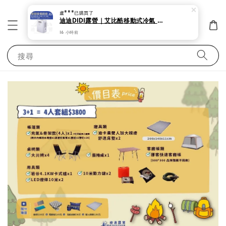
盧***
已購買了
迪迪DIDI露營｜艾比酷移動式冷氣 露營 帳蓬出租 夏天必備 艾比酷移動式冷氣 低瓦數。
16 小時前
搜尋