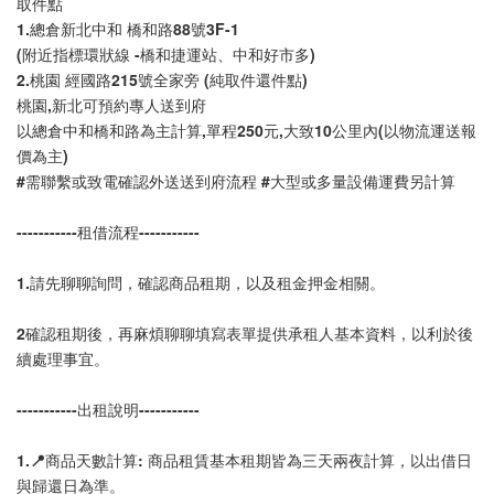
取件點
1.總倉新北中和 橋和路88號3F-1 
(附近指標環狀線 -橋和捷運站、中和好市多)
2.桃園 經國路215號全家旁 (純取件還件點)
桃園,新北可預約專人送到府
以總倉中和橋和路為主計算,單程250元,大致10公里內(以物流運送報
價為主)
#需聯繫或致電確認外送送到府流程 #大型或多量設備運費另計算
-----------租借流程-----------
1.請先聊聊詢問，確認商品租期，以及租金押金相關。
2確認租期後，再麻煩聊聊填寫表單提供承租人基本資料，以利於後
續處理事宜。
-----------出租說明-----------
1.📍商品天數計算: 商品租賃基本租期皆為三天兩夜計算，以出借日
與歸還日為準。