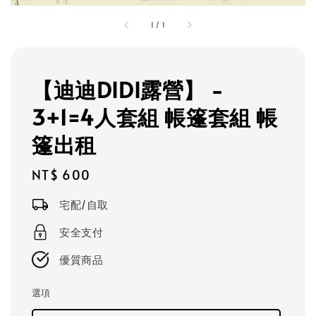
1
/
1
【迪迪DIDI露營】 -
3+1=4人套組 帳篷套組 帳
篷出租
Regular
NT$ 600
price
宅配/自取
安全支付
優質商品
選項