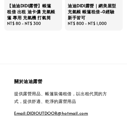
【迪迪DIDI露營】帳篷
迪迪DIDI露營｜網美屋型
租借 出租 迪卡儂 充氣帳
充氣帳 帳篷租借-0經驗
篷 專用 充氣機 打氣筒
新手皆可
Regular
NT$ 80
-
NT$ 300
Regular
NT$ 800
-
NT$ 1,000
price
price
關於迪迪露營
提供露營用品、帳篷裝備租借，以出租代買的方
式，提供舒適、乾淨的露營用品
Email:DIDIOUTDOOR@hotmail.com