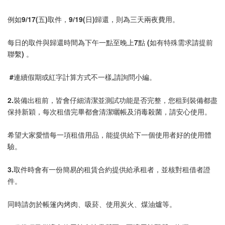
例如9/17(五)取件，9/19(日)歸還，則為三天兩夜費用。
每日的取件與歸還時間為下午一點至晚上7點 (如有特殊需求請提前
聯繫) 。
 #連續假期或紅字計算方式不一樣,請詢問小編。
2.裝備出租前，皆會仔細清潔並測試功能是否完整，您租到裝備都盡
保持新穎，每次租借完畢都會清潔曬帳及消毒殺菌，請安心使用。
希望大家愛惜每一項租借用品，能提供給下一個使用者好的使用體
驗。
3.取件時會有一份簡易的租賃合約提供給承租者，並核對租借者證
件。
同時請勿於帳篷內烤肉、吸菸、使用炭火、煤油爐等。