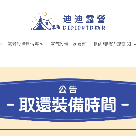
露營設備租借專區
露營設備一次買齊
租借/購買前請詳閱