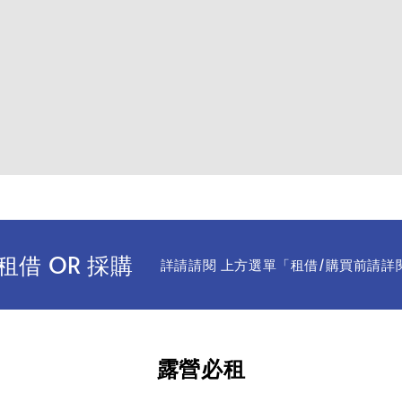
借 OR 採購
詳請請閱 上方選單「租借/購買前請詳
露營必租