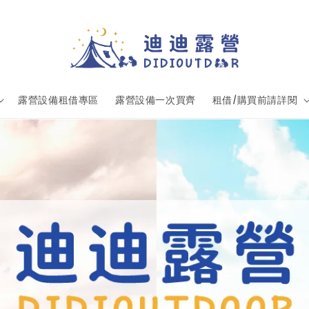
露營設備租借專區
露營設備一次買齊
租借/購買前請詳閱