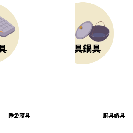
睡袋寢具
廚具鍋具