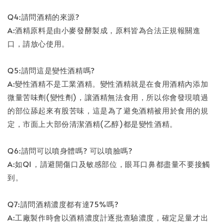
Q4:請問酒精的來源?
A:酒精原料是由小麥發酵製成，原料皆為合法正規報關進
口，請放心使用。
Q5:請問這是變性酒精嗎?
A:變性酒精不是工業酒精。變性酒精就是在食用酒精內添加
微量苦味劑(變性劑)，讓酒精無法食用，所以你會發現噴過
的部位舔起來有股苦味，這是為了避免酒精被用於食用的規
定，市面上大部份清潔酒精(乙醇)都是變性酒精。
Q6:請問可以噴身體嗎? 可以噴臉嗎?
A:如Q1，請避開傷口及敏感部位，眼耳口鼻都盡量不要接觸
到。
Q7:請問酒精濃度都有達75%嗎?
A:工廠製作時會以酒精濃度計逐批查驗濃度，確定足量才出