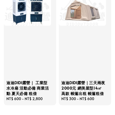
迪迪DIDI露營｜ 工業型
迪迪DIDI露營｜三天兩夜
水冷扇 活動必備 商業活
2000元 網美屋型14㎡
動 夏天必備 租借
高款 帳篷出租 帳篷租借
Regular
NT$ 600
-
NT$ 2,800
Regular
NT$ 300
-
NT$ 600
price
price