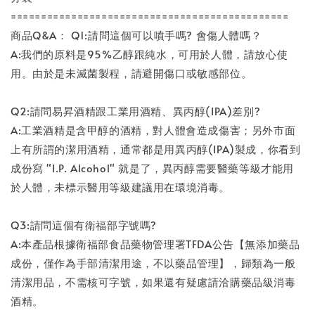
==============================================
商品Q&A： Q1:請問這個可以噴手嗎? 會傷人體嗎？
A:我們的原料是95%乙醇跟純水，可用於人體，請放心使
用。由於是未滅菌製程，請避開傷口或敏感部位。
Q2:請問易昇酒精跟工業用酒精、異丙醇(IPA)差別?
A:工業酒精是含甲醇的酒精，對人體會造成傷害；另外市面
上有所謂的潔用酒精，通常都是用異丙醇(IPA)製成，你看到
成份寫 "I.P. Alcohol" 就是了，異丙醇需要醫藥等級才能用
於人體，未標示醫用等級建議用在環境消毒。
Q3:請問這個有衛福部字號嗎?
A:本產品根據衛福部食品藥物管理署TFDA公告【無添加藥品
成份，僅作為手部清潔用途，不以藥品管理】，歸類為一般
清潔用品，不需核可字號，如果還有疑慮請洽購藥品級消毒
酒精。