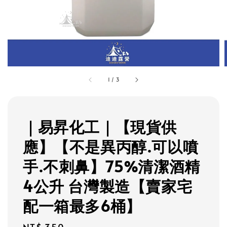
1
/
3
｜易昇化工｜【現貨供
應】【不是異丙醇.可以噴
手.不刺鼻】75%清潔酒精
4公升 台灣製造【賣家宅
配一箱最多6桶】