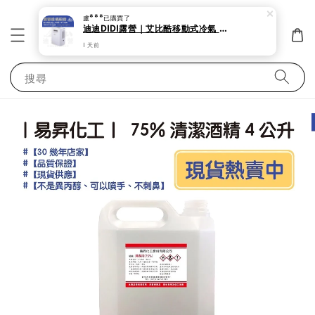
盧***
已購買了
迪迪DIDI露營｜艾比酷移動式冷氣 露營 帳蓬出租 夏天必備 艾比酷移動式冷氣 低瓦數。
1 天前
搜尋