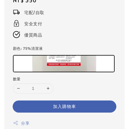
Regular
NT$ 350
price
宅配/自取
安全支付
優質商品
顏色
: 75%清潔液
數量
加入購物車
分享