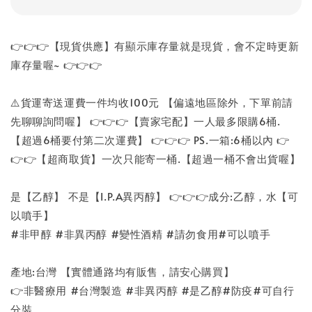
👉👉👉【現貨供應】有顯示庫存量就是現貨，會不定時更新
庫存量喔~ 👉👉👉
⚠️貨運寄送運費一件均收100元 【偏遠地區除外，下單前請
先聊聊詢問喔】 👉👉👉【賣家宅配】一人最多限購6桶.
【超過6桶要付第二次運費】 👉👉👉 PS.一箱:6桶以內 👉
👉👉【超商取貨】一次只能寄一桶.【超過一桶不會出貨喔】
是【乙醇】 不是【I.P.A異丙醇】 👉👉👉成分:乙醇，水【可
以噴手】
#非甲醇 #非異丙醇 #變性酒精 #請勿食用#可以噴手
產地:台灣 【實體通路均有販售，請安心購買】
👉非醫療用 #台灣製造 #非異丙醇 #是乙醇#防疫#可自行
分裝