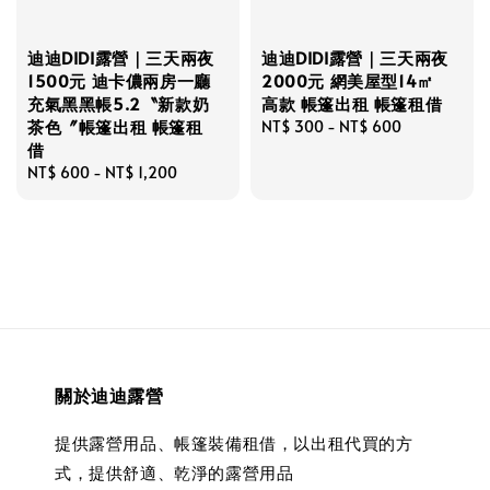
迪迪DIDI露營｜三天兩夜
迪迪DIDI露營｜三天兩夜
1500元 迪卡儂兩房一廳
2000元 網美屋型14㎡
充氣黑黑帳5.2〝新款奶
高款 帳篷出租 帳篷租借
茶色〞帳篷出租 帳篷租
Regular
NT$ 300
-
NT$ 600
借
price
Regular
NT$ 600
-
NT$ 1,200
price
關於迪迪露營
提供露營用品、帳篷裝備租借，以出租代買的方
式，提供舒適、乾淨的露營用品