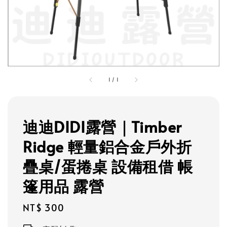
1
/
1
迪迪DIDI露營｜Timber
Ridge 輕量鋁合金戶外折
疊桌/蛋捲桌 設備租借 帳
篷用品 露營
Regular
NT$ 300
price