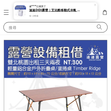
盧***
已購買了
迪迪DIDI露營｜艾比酷移動式冷氣 露營 帳蓬出租 夏天必備 艾比酷移動式冷氣 低瓦數。
12 小時前
搜尋