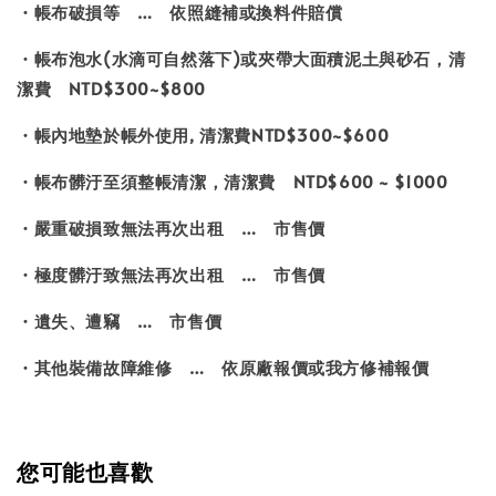
・帳布破損等 … 依照縫補或換料件賠償
・帳布泡水(水滴可自然落下)或夾帶大面積泥土與砂石，清
潔費 NTD$300~$800
・帳內地墊於帳外使用, 清潔費NTD$300~$600
・帳布髒汙至須整帳清潔，清潔費 NTD$600 ~ $1000
・嚴重破損致無法再次出租 … 市售價
・極度髒汙致無法再次出租 … 市售價
・遺失、遭竊 … 市售價
・其他裝備故障維修 … 依原廠報價或我方修補報價
您可能也喜歡