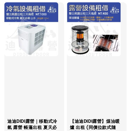
迪迪DIDI露營｜移動式冷
【迪迪DIDI露營】煤油暖
氣 露營 帳蓬出租 夏天必
爐 出租 (同價位款式隨