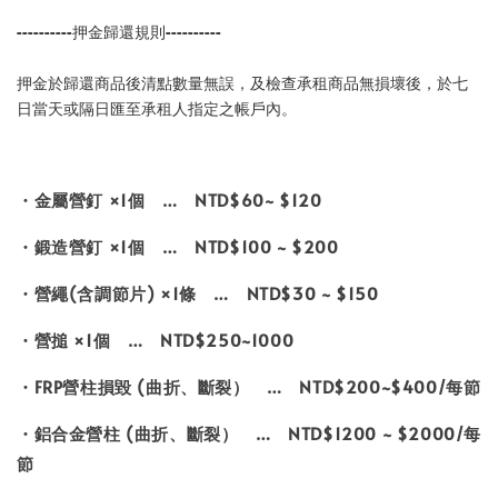
----------押金歸還規則----------
押金於歸還商品後清點數量無誤，及檢查承租商品無損壞後，於七
日當天或隔日匯至承租人指定之帳戶內。
・金屬營釘 ×1個 … NTD$60~ $120
・鍛造營釘 ×1個 … NTD$100 ~ $200
・營繩(含調節片) ×1條 … NTD$30 ~ $150
・營搥 ×1個 … NTD$250~1000
・FRP營柱損毀 (曲折、斷裂） … NTD$200~$400/每節
・鋁合金營柱 (曲折、斷裂） … NTD$1200 ~ $2000/每
節