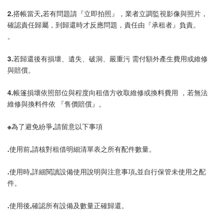
2.搭帳當天,若有問題請『立即拍照』，業者立調監視影像與照片，
確認責任歸屬，到歸還時才反應問題，責任由『承租者』負責。
。
3.若歸還後有損壞、遺失、破洞、嚴重污 需付額外產生費用或維修
與賠償。
4.帳篷損壞依照部位與程度向租借方收取維修或換料費用 ，若無法
維修與換料件依 『售價賠償』。
※為了避免紛爭,請留意以下事項
.使用前,請核對租借明細清單表之所有配件數量。
.使用時,詳細閱讀設備使用說明與注意事項,並自行保管未使用之配
件。
.使用後,確認所有設備及數量正確歸還。