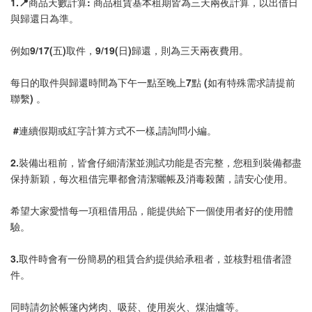
1.📍商品天數計算: 商品租賃基本租期皆為三天兩夜計算，以出借日
與歸還日為準。
例如9/17(五)取件，9/19(日)歸還，則為三天兩夜費用。
每日的取件與歸還時間為下午一點至晚上7點 (如有特殊需求請提前
聯繫) 。
 #連續假期或紅字計算方式不一樣,請詢問小編。
2.裝備出租前，皆會仔細清潔並測試功能是否完整，您租到裝備都盡
保持新穎，每次租借完畢都會清潔曬帳及消毒殺菌，請安心使用。
希望大家愛惜每一項租借用品，能提供給下一個使用者好的使用體
驗。
3.取件時會有一份簡易的租賃合約提供給承租者，並核對租借者證
件。
同時請勿於帳篷內烤肉、吸菸、使用炭火、煤油爐等。