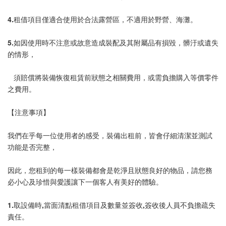
4.租借項目僅適合使用於合法露營區，不適用於野營、海灘。
5.如因使用時不注意或故意造成裝配及其附屬品有損毀，髒汙或遺失
的情形，
   須賠償將裝備恢復租賃前狀態之相關費用，或需負擔購入等價零件
之費用。
【注意事項】
我們在乎每一位使用者的感受，裝備出租前，皆會仔細清潔並測試
功能是否完整，
因此，您租到的每一樣裝備都會是乾淨且狀態良好的物品，請您務
必小心及珍惜與愛護讓下一個客人有美好的體驗。
1.取設備時,當面清點租借項目及數量並簽收,簽收後人員不負擔疏失
責任。