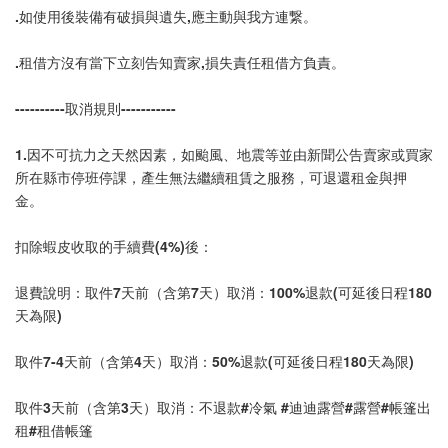
.如使用後裝備有破損與遺失,應主動與我方連繋。
.租借方沒有當下立刻告知賣家,損失責任租借方負責。
----------取消規則-----------
1.因不可抗力之天然因素，如颱風、地震等並由新聞公告賣家或買家
所在縣市停班停課，產生無法繼續租賃之服務，可退還租金與押
金。
扣除蝦皮收取的手續費(4%)後：
退費說明：取件7天前（含第7天）取消：100%退款(可延後日程180
天為限)
取件7-4天前（含第4天）取消：50%退款(可延後日程180天為限)
取件3天前（含第3天）取消：不退款#冷氣 #迪迪露營#露營#帳篷出
租#租借帳篷