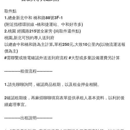
取件點
1.總倉新北中和 橋和路88號3F-1 
(附近指標環狀線 -橋和捷運站、中和好市多)
2.桃園 經國路215號全家旁 (純取件還件點)
桃園,新北可預約專人送到府
以總倉中和橋和路為主計算,單程250元,大致10公里內(以物流運送報
價為主)
#需聯繫或致電確認外送送到府流程 #大型或多量設備運費另計算
-----------租借流程-----------
1.請先聊聊詢問，確認商品租期，以及租金押金相關。
2確認租期後，再麻煩聊聊填寫表單提供承租人基本資料，以利於後
續處理事宜。
-----------出租說明-----------