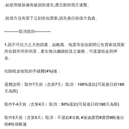
.如使用後裝備有破損與遺失,應主動與我方連繋。
.租借方沒有當下立刻告知賣家,損失責任租借方負責。
----------取消規則-----------
1.因不可抗力之天然因素，如颱風、地震等並由新聞公告賣家或買家
所在縣市停班停課，產生無法繼續租賃之服務，可退還租金與押
金。
扣除蝦皮收取的手續費(4%)後：
退費說明：取件7天前（含第7天）取消：100%退款(可延後日程180
天為限)
取件7-4天前（含第4天）取消：50%退款(可延後日程180天為限)
取件3天前（含第3天）取消：不退款#冷氣 #迪迪露營#露營#帳篷出
租#租借帳篷