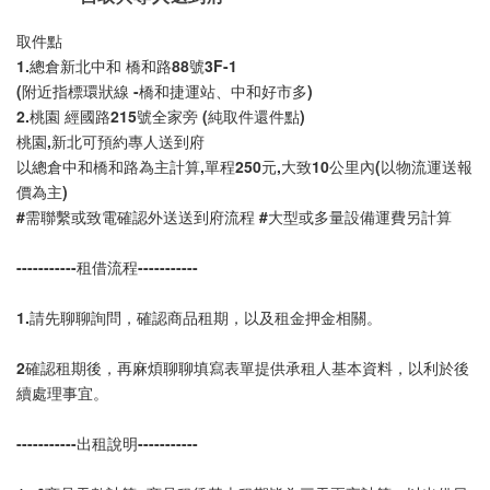
取件點
1.總倉新北中和 橋和路88號3F-1 
(附近指標環狀線 -橋和捷運站、中和好市多)
2.桃園 經國路215號全家旁 (純取件還件點)
桃園,新北可預約專人送到府
以總倉中和橋和路為主計算,單程250元,大致10公里內(以物流運送報
價為主)
#需聯繫或致電確認外送送到府流程 #大型或多量設備運費另計算
-----------租借流程-----------
1.請先聊聊詢問，確認商品租期，以及租金押金相關。
2確認租期後，再麻煩聊聊填寫表單提供承租人基本資料，以利於後
續處理事宜。
-----------出租說明-----------