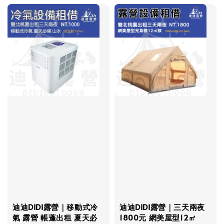
迪迪DIDI露營｜移動式冷
迪迪DIDI露營｜三天兩夜
氣 露營 帳蓬出租 夏天必
1800元 網美屋型12㎡