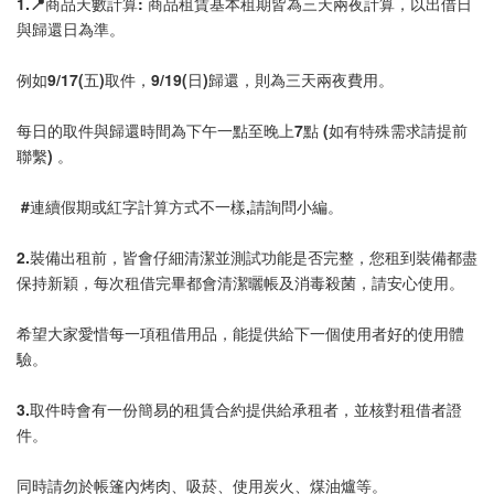
1.📍商品天數計算: 商品租賃基本租期皆為三天兩夜計算，以出借日
與歸還日為準。
例如9/17(五)取件，9/19(日)歸還，則為三天兩夜費用。
每日的取件與歸還時間為下午一點至晚上7點 (如有特殊需求請提前
聯繫) 。
 #連續假期或紅字計算方式不一樣,請詢問小編。
2.裝備出租前，皆會仔細清潔並測試功能是否完整，您租到裝備都盡
保持新穎，每次租借完畢都會清潔曬帳及消毒殺菌，請安心使用。
希望大家愛惜每一項租借用品，能提供給下一個使用者好的使用體
驗。
3.取件時會有一份簡易的租賃合約提供給承租者，並核對租借者證
件。
同時請勿於帳篷內烤肉、吸菸、使用炭火、煤油爐等。