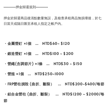
----------押金歸還規則----------
押金於歸還商品後清點數量無誤，及檢查承租商品無損壞後，於七
日當天或隔日匯至承租人指定之帳戶內。
・金屬營釘 ×1個 … NTD$60~ $120
・鍛造營釘 ×1個 … NTD$100 ~ $200
・營繩(含調節片) ×1條 … NTD$30 ~ $150
・營搥 ×1個 … NTD$250~1000
・FRP營柱損毀 (曲折、斷裂） … NTD$200~$400/每節
・鋁合金營柱 (曲折、斷裂） … NTD$1200 ~ $2000/每
節