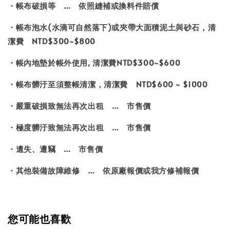
・帳布破損等 … 依照縫補或換料件賠償
・帳布泡水(水滴可自然落下)或夾帶大面積泥土與砂石，清
潔費 NTD$300~$800
・帳內地墊於帳外使用, 清潔費NTD$300~$600
・帳布髒汙至須整帳清潔，清潔費 NTD$600 ~ $1000
・嚴重破損致無法再次出租 … 市售價
・極度髒汙致無法再次出租 … 市售價
・遺失、遭竊 … 市售價
・其他裝備故障維修 … 依原廠報價或我方修補報價
您可能也喜歡