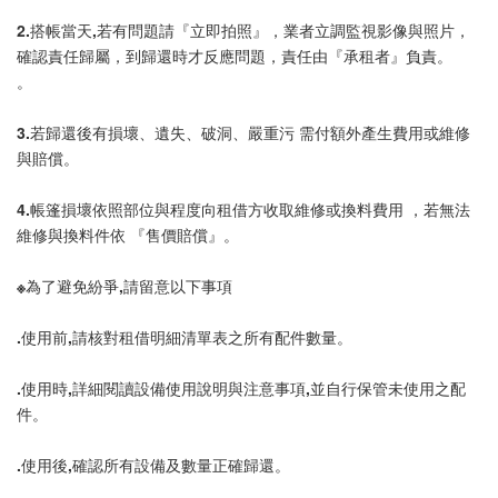
2.搭帳當天,若有問題請『立即拍照』，業者立調監視影像與照片，
確認責任歸屬，到歸還時才反應問題，責任由『承租者』負責。
。
3.若歸還後有損壞、遺失、破洞、嚴重污 需付額外產生費用或維修
與賠償。
4.帳篷損壞依照部位與程度向租借方收取維修或換料費用 ，若無法
維修與換料件依 『售價賠償』。
※為了避免紛爭,請留意以下事項
.使用前,請核對租借明細清單表之所有配件數量。
.使用時,詳細閱讀設備使用說明與注意事項,並自行保管未使用之配
件。
.使用後,確認所有設備及數量正確歸還。