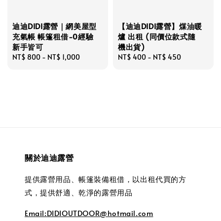
迪迪DIDI露營｜網美屋型
【迪迪DIDI露營】煤油暖
充氣帳 帳篷租借-0經驗
爐 出租 (同價位款式隨
新手皆可
機出貨)
Regular
NT$ 800
-
NT$ 1,000
Regular
NT$ 400
-
NT$ 450
price
price
關於迪迪露營
提供露營用品、帳篷裝備租借，以出租代買的方
式，提供舒適、乾淨的露營用品
Email:DIDIOUTDOOR@hotmail.com