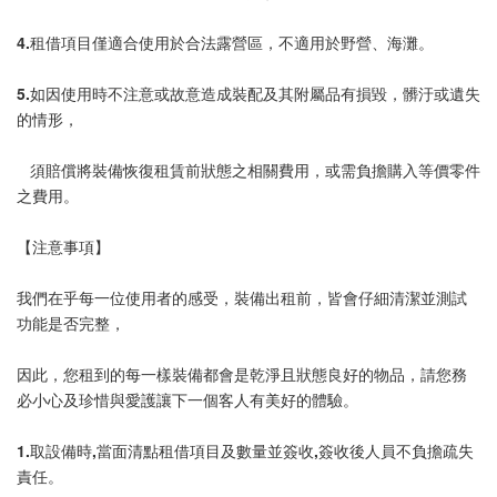
4.租借項目僅適合使用於合法露營區，不適用於野營、海灘。
5.如因使用時不注意或故意造成裝配及其附屬品有損毀，髒汙或遺失
的情形，
   須賠償將裝備恢復租賃前狀態之相關費用，或需負擔購入等價零件
之費用。
【注意事項】
我們在乎每一位使用者的感受，裝備出租前，皆會仔細清潔並測試
功能是否完整，
因此，您租到的每一樣裝備都會是乾淨且狀態良好的物品，請您務
必小心及珍惜與愛護讓下一個客人有美好的體驗。
1.取設備時,當面清點租借項目及數量並簽收,簽收後人員不負擔疏失
責任。