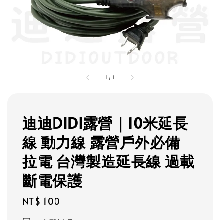
1
/
1
迪迪DIDI露營｜10米延長
線 動力線 露營戶外必備
拉電 台灣製造延長線 過載
斷電保護
Regular
NT$ 100
price