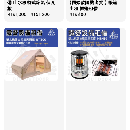
備 山水移動式冷氣 低瓦
(同矮款隨機出貨 ) 帳篷
數
出租 帳篷租借
Regular
NT$ 1,000
-
NT$ 1,200
Regular
NT$ 600
price
price