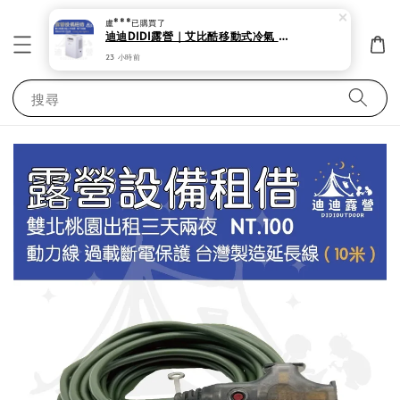
盧***
已購買了
迪迪DIDI露營｜艾比酷移動式冷氣 露營 帳蓬出租 夏天必備 艾比酷移動式冷氣 低瓦數。
23 小時前
搜尋