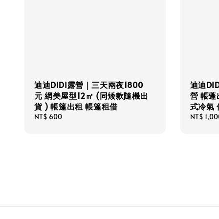
迪迪DIDI露營｜三天兩夜1800
迪迪DI
元 網美屋型12㎡ (同矮款隨機出
營 帳蓬
貨 ) 帳篷出租 帳篷租借
式冷氣
Regular
NT$ 600
Regular
NT$ 1,00
price
price