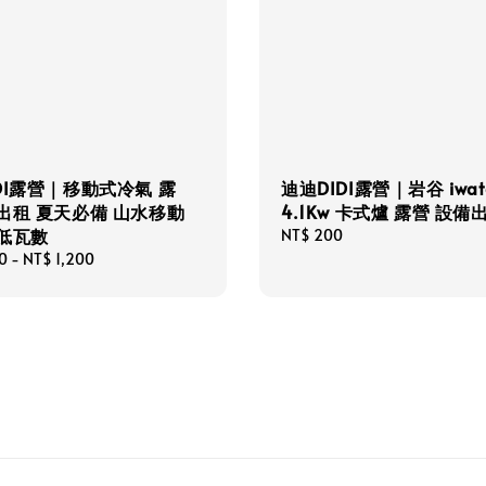
DI露營｜移動式冷氣 露
迪迪DIDI露營｜岩谷 iwat
出租 夏天必備 山水移動
4.1Kw 卡式爐 露營 設備
 低瓦數
Regular
NT$ 200
price
0
-
NT$ 1,200