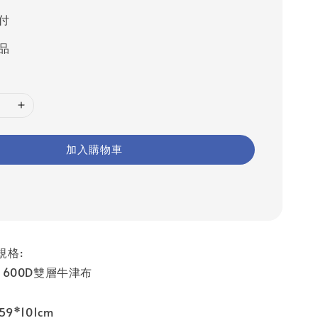
付
品
加入購物車
規格:
 600D雙層牛津布
9*101cm