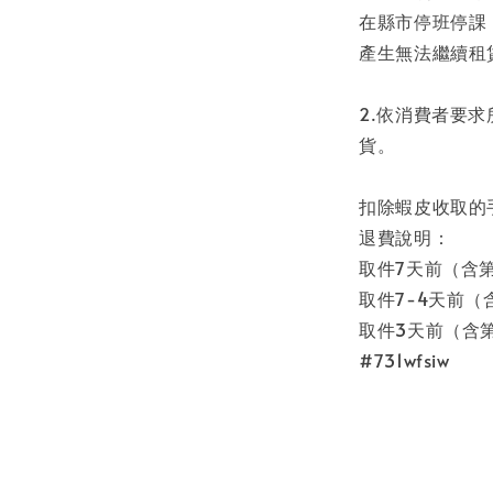
在縣市停班停課
產生無法繼續租
2.依消費者要
貨。
扣除蝦皮收取的手
退費說明：
取件7天前（含第
取件7-4天前（
取件3天前（含
#731wfsiw