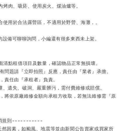
內烤肉、吸菸、使用炭火、煤油爐等。
適合使用於合法露營區，不適用於野營、海灘，。
到的設備可聊聊詢問，小編還有很多東西未上架。
，當面清點租借項目及數量，確認物品正常無損壞。
，若有問題請『立即拍照』反應，責任由『業者』承擔。
題，責任由『承租者』負責。
損壞、遺失、破洞、嚴重髒污，需付費維修或賠償。
破洞，將依原廠維修金額向承租方收取，若無法維修需『原
消規則-----------
之天然因素，如颱風、地震等並由新聞公告賣家或買家所