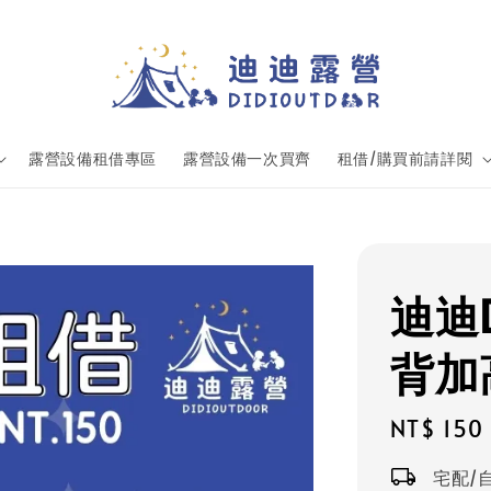
露營設備租借專區
露營設備一次買齊
租借/購買前請詳閱
迪迪
背加
Regular
NT$ 150
price
宅配/