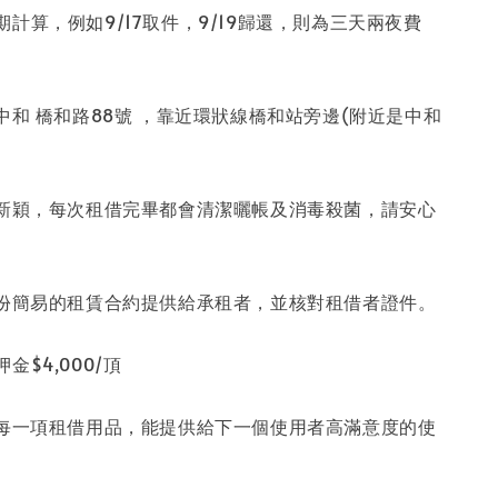
計算，例如9/17取件，9/19歸還，則為三天兩夜費
中和 橋和路88號 ，靠近環狀線橋和站旁邊(附近是中和
持新穎，每次租借完畢都會清潔曬帳及消毒殺菌，請安心
一份簡易的租賃合約提供給承租者，並核對租借者證件。
金$4,000/頂
惜每一項租借用品，能提供給下一個使用者高滿意度的使