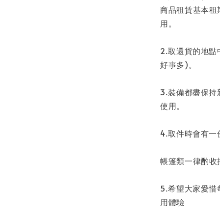
商品租賃基本租期
用。
2.取還貨的地點
好事多)。
3.裝備都盡保
使用。
4.取件時會有
帳篷類一律酌收押
5.希望大家愛
用體驗