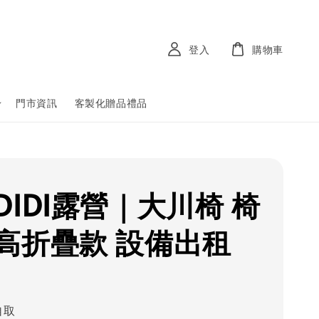
登入
購物車
門市資訊
客製化贈品禮品
DIDI露營｜大川椅 椅
高折疊款 設備出租
自取