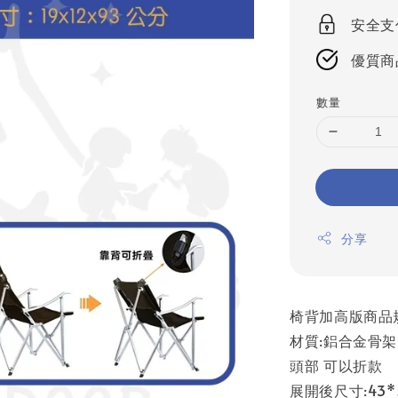
安全支
優質商
數量
分享
椅背加高版商品
材質:鋁合金骨架
頭部 可以折款
展開後尺寸:43*5