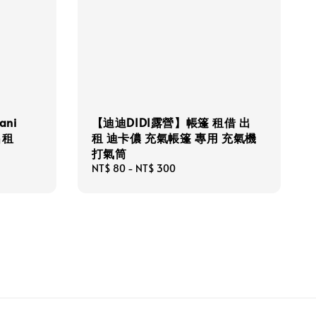
ani
【迪迪DIDI露營】帳篷 租借 出
出租
租 迪卡儂 充氣帳篷 專用 充氣機
打氣筒
Regular
NT$ 80
-
NT$ 300
price