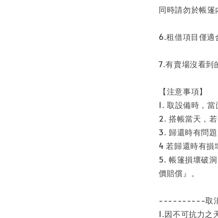
同時請勿於帳篷
6.租借項目僅
7.有賣場沒看
【注意事項】
1. 取設備時
2. 搭帳當天
3. 歸還時有問
4 若歸還時有
5. 帳篷損壞
價賠償』。
----------取
1.因不可抗力