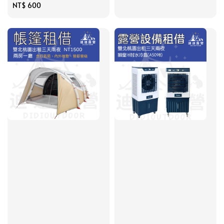
Regular
NT$ 600
price
price