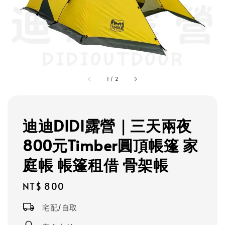
1
/
2
迪迪DIDI露營｜三天兩夜
800元Timber圓頂帳篷 家
庭帳 帳篷租借 骨架帳
Regular
NT$ 800
price
宅配/自取