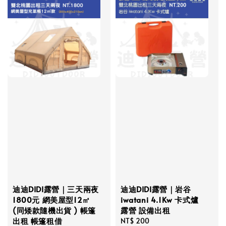
迪迪DIDI露營｜三天兩夜
迪迪DIDI露營｜岩谷
1800元 網美屋型12㎡
iwatani 4.1Kw 卡式爐
(同矮款隨機出貨 ) 帳篷
露營 設備出租
出租 帳篷租借
Regular
NT$ 200