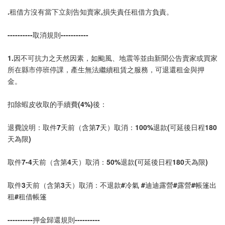
.租借方沒有當下立刻告知賣家,損失責任租借方負責。
----------取消規則-----------
1.因不可抗力之天然因素，如颱風、地震等並由新聞公告賣家或買家
所在縣市停班停課，產生無法繼續租賃之服務，可退還租金與押
金。
扣除蝦皮收取的手續費(4%)後：
退費說明：取件7天前（含第7天）取消：100%退款(可延後日程180
天為限)
取件7-4天前（含第4天）取消：50%退款(可延後日程180天為限)
取件3天前（含第3天）取消：不退款#冷氣 #迪迪露營#露營#帳篷出
租#租借帳篷
----------押金歸還規則----------