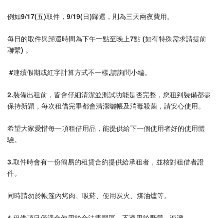
例如9/17(五)取件，9/19(日)歸還，則為三天兩夜費用。
每日的取件與歸還時間為下午一點至晚上7點 (如有特殊需求請提前
聯繫) 。
 #連續假期或紅字計算方式不一樣,請詢問小編。
2.裝備出租前，皆會仔細清潔並測試功能是否完整，您租到裝備都盡
保持新穎，每次租借完畢都會清潔曬帳及消毒殺菌，請安心使用。
希望大家愛惜每一項租借用品，能提供給下一個使用者好的使用體
驗。
3.取件時會有一份簡易的租賃合約提供給承租者，並核對租借者證
件。
同時請勿於帳篷內烤肉、吸菸、使用炭火、煤油爐等。
4.租借項目僅適合使用於合法露營區，不適用於野營、海灘。