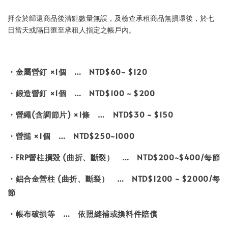
押金於歸還商品後清點數量無誤，及檢查承租商品無損壞後，於七
日當天或隔日匯至承租人指定之帳戶內。
・金屬營釘 ×1個 … NTD$60~ $120
・鍛造營釘 ×1個 … NTD$100 ~ $200
・營繩(含調節片) ×1條 … NTD$30 ~ $150
・營搥 ×1個 … NTD$250~1000
・FRP營柱損毀 (曲折、斷裂） … NTD$200~$400/每節
・鋁合金營柱 (曲折、斷裂） … NTD$1200 ~ $2000/每
節
・帳布破損等 … 依照縫補或換料件賠償