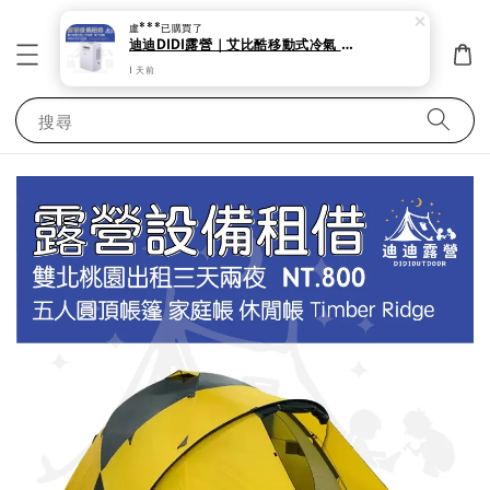
盧***
已購買了
迪迪DIDI露營｜艾比酷移動式冷氣 露營 帳蓬出租 夏天必備 艾比酷移動式冷氣 低瓦數。
1 天前
搜尋