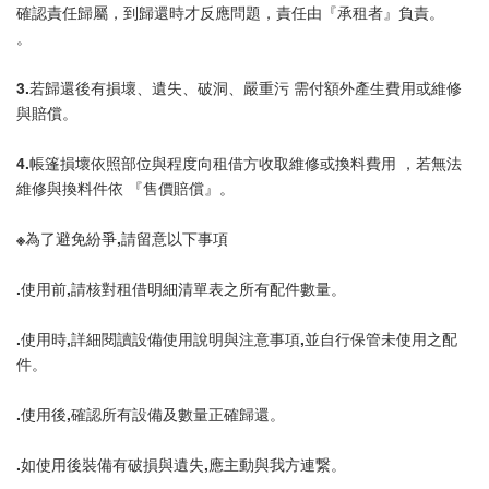
確認責任歸屬，到歸還時才反應問題，責任由『承租者』負責。
。
3.若歸還後有損壞、遺失、破洞、嚴重污 需付額外產生費用或維修
與賠償。
4.帳篷損壞依照部位與程度向租借方收取維修或換料費用 ，若無法
維修與換料件依 『售價賠償』。
※為了避免紛爭,請留意以下事項
.使用前,請核對租借明細清單表之所有配件數量。
.使用時,詳細閱讀設備使用說明與注意事項,並自行保管未使用之配
件。
.使用後,確認所有設備及數量正確歸還。
.如使用後裝備有破損與遺失,應主動與我方連繋。