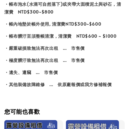
・帳布泡水(水滴可自然落下)或夾帶大面積泥土與砂石，清
潔費 NTD$300~$800
・帳內地墊於帳外使用, 清潔費NTD$300~$600
・帳布髒汙至須整帳清潔，清潔費 NTD$600 ~ $1000
・嚴重破損致無法再次出租 … 市售價
・極度髒汙致無法再次出租 … 市售價
・遺失、遭竊 … 市售價
・其他裝備故障維修 … 依原廠報價或我方修補報價
您可能也喜歡