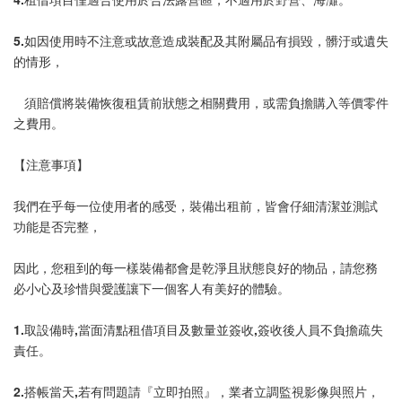
5.如因使用時不注意或故意造成裝配及其附屬品有損毀，髒汙或遺失
的情形，
   須賠償將裝備恢復租賃前狀態之相關費用，或需負擔購入等價零件
之費用。
【注意事項】
我們在乎每一位使用者的感受，裝備出租前，皆會仔細清潔並測試
功能是否完整，
因此，您租到的每一樣裝備都會是乾淨且狀態良好的物品，請您務
必小心及珍惜與愛護讓下一個客人有美好的體驗。
1.取設備時,當面清點租借項目及數量並簽收,簽收後人員不負擔疏失
責任。
2.搭帳當天,若有問題請『立即拍照』，業者立調監視影像與照片，