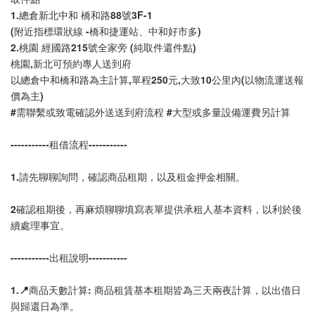
1.總倉新北中和 橋和路88號3F-1 
(附近指標環狀線 -橋和捷運站、中和好市多)
2.桃園 經國路215號全家旁 (純取件還件點)
桃園,新北可預約專人送到府
以總倉中和橋和路為主計算,單程250元,大致10公里內(以物流運送報
價為主)
#需聯繫或致電確認外送送到府流程 #大型或多量設備運費另計算
-----------租借流程-----------
1.請先聊聊詢問，確認商品租期，以及租金押金相關。
2確認租期後，再麻煩聊聊填寫表單提供承租人基本資料，以利於後
續處理事宜。
-----------出租說明-----------
1.📍商品天數計算: 商品租賃基本租期皆為三天兩夜計算，以出借日
與歸還日為準。