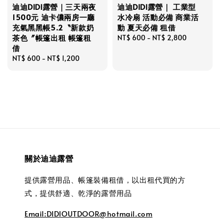
迪迪DIDI露營｜三天兩夜
迪迪DIDI露營｜ 工業型
1500元 迪卡儂兩房一廳
水冷扇 活動必備 商業活
充氣黑黑帳5.2〝新款奶
動 夏天必備 租借
茶色〞帳篷出租 帳篷租
Regular
NT$ 600
-
NT$ 2,800
借
price
Regular
NT$ 600
-
NT$ 1,200
price
關於迪迪露營
提供露營用品、帳篷裝備租借，以出租代買的方
式，提供舒適、乾淨的露營用品
Email:DIDIOUTDOOR@hotmail.com