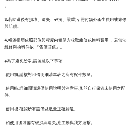
。
3.若歸還後有損壞、遺失、破洞、嚴重污 需付額外產生費用或維修
與賠償。
4.帳篷損壞依照部位與程度向租借方收取維修或換料費用 ，若無法
維修與換料件依 『售價賠償』。
※為了避免紛爭,請留意以下事項
.使用前,請核對租借明細清單表之所有配件數量。
.使用時,詳細閱讀設備使用說明與注意事項,並自行保管未使用之配
件。
.使用後,確認所有設備及數量正確歸還。
.如使用後裝備有破損與遺失,應主動與我方連繋。