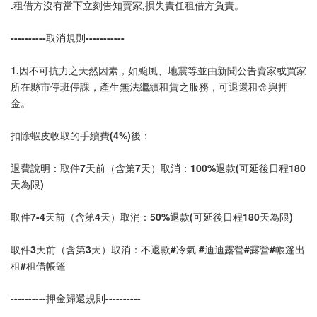
.租借方沒有當下立刻告知賣家,損失責任租借方負責。
----------取消規則-----------
1.因不可抗力之天然因素，如颱風、地震等並由新聞公告賣家或買家
所在縣市停班停課，產生無法繼續租賃之服務，可退還租金與押
金。
扣除蝦皮收取的手續費(4%)後：
退費說明：取件7天前（含第7天）取消：100%退款(可延後日程180
天為限)
取件7-4天前（含第4天）取消：50%退款(可延後日程180天為限)
取件3天前（含第3天）取消：不退款#冷氣 #迪迪露營#露營#帳篷出
租#租借帳篷
----------押金歸還規則----------