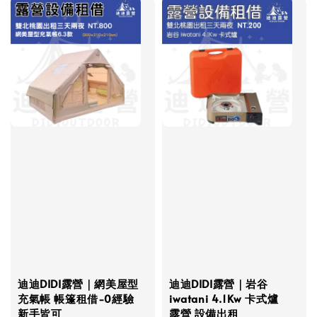
迪迪DIDI露營｜網美屋型
迪迪DIDI露營｜岩谷
充氣帳 帳篷租借-0經驗
iwatani 4.1Kw 卡式爐
新手皆可
露營 設備出租