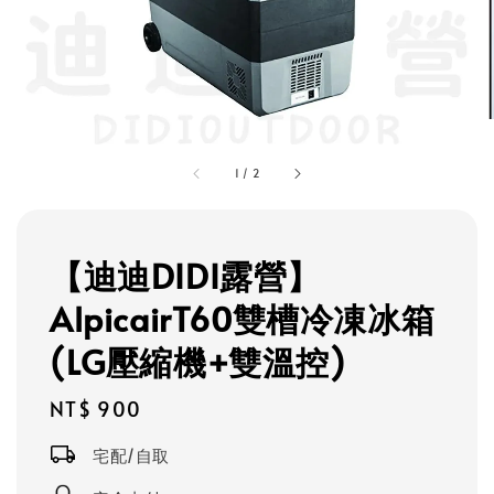
1
/
2
【迪迪DIDI露營】
AlpicairT60雙槽冷凍冰箱
(LG壓縮機+雙溫控)
Regular
NT$ 900
price
宅配/自取