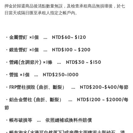
押金於歸還商品後清點數量無誤，及檢查承租商品無損壞後，於七
日當天或隔日匯至承租人指定之帳戶內。
・金屬營釘 ×1個 … NTD$60~ $120
・鍛造營釘 ×1個 … NTD$100 ~ $200
・營繩(含調節片) ×1條 … NTD$30 ~ $150
・營搥 ×1個 … NTD$250~1000
・FRP營柱損毀 (曲折、斷裂） … NTD$200~$400/每節
・鋁合金營柱 (曲折、斷裂） … NTD$1200 ~ $2000/每
節
・帳布破損等 … 依照縫補或換料件賠償
・帳布泡水(水滴可自然落下)或夾帶大面積泥土與砂石，清