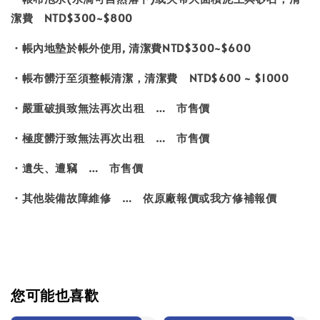
潔費 NTD$300~$800
・帳內地墊於帳外使用, 清潔費NTD$300~$600
・帳布髒汙至須整帳清潔，清潔費 NTD$600 ~ $1000
・嚴重破損致無法再次出租 … 市售價
・極度髒汙致無法再次出租 … 市售價
・遺失、遭竊 … 市售價
・其他裝備故障維修 … 依原廠報價或我方修補報價
您可能也喜歡