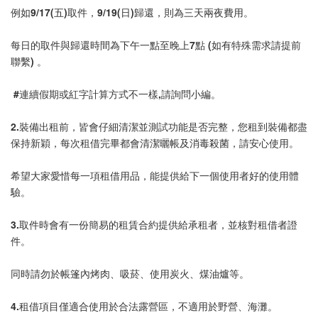
例如9/17(五)取件，9/19(日)歸還，則為三天兩夜費用。
每日的取件與歸還時間為下午一點至晚上7點 (如有特殊需求請提前
聯繫) 。
 #連續假期或紅字計算方式不一樣,請詢問小編。
2.裝備出租前，皆會仔細清潔並測試功能是否完整，您租到裝備都盡
保持新穎，每次租借完畢都會清潔曬帳及消毒殺菌，請安心使用。
希望大家愛惜每一項租借用品，能提供給下一個使用者好的使用體
驗。
3.取件時會有一份簡易的租賃合約提供給承租者，並核對租借者證
件。
同時請勿於帳篷內烤肉、吸菸、使用炭火、煤油爐等。
4.租借項目僅適合使用於合法露營區，不適用於野營、海灘。