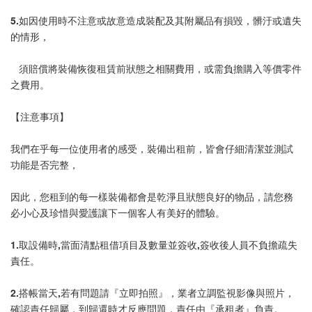
5.如因使用時不注意或故意造成裝配及其附屬品有損毀，髒汙或遺失
的情形，
   須賠償將裝備恢復租賃前狀態之相關費用，或需負擔購入等價零件
之費用。
【注意事項】
我們在乎每一位使用者的感受，裝備出租前，皆會仔細清潔並測試
功能是否完整，
因此，您租到的每一樣裝備都會是乾淨且狀態良好的物品，請您務
必小心及珍惜與愛護讓下一個客人有美好的體驗。
1.取設備時,當面清點租借項目及數量並簽收,簽收後人員不負擔疏失
責任。
2.搭帳當天,若有問題請『立即拍照』，業者立調監視影像與照片，
確認責任歸屬，到歸還時才反應問題，責任由『承租者』負責。