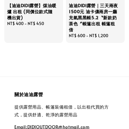
【迪迪DIDI露營】煤油暖
迪迪DIDI露營｜三天兩夜
爐 出租 (同價位款式隨
1500元 迪卡儂兩房一廳
機出貨)
充氣黑黑帳5.2〝新款奶
茶色〞帳篷出租 帳篷租
Regular
NT$ 400
-
NT$ 450
借
price
Regular
NT$ 600
-
NT$ 1,200
price
關於迪迪露營
提供露營用品、帳篷裝備租借，以出租代買的方
式，提供舒適、乾淨的露營用品
Email:DIDIOUTDOOR@hotmail.com