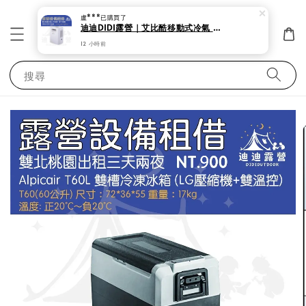
盧***
已購買了
迪迪DIDI露營｜艾比酷移動式冷氣 露營 帳蓬出租 夏天必備 艾比酷移動式冷氣 低瓦數。
12 小時前
搜尋