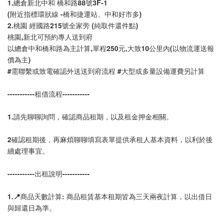
1.總倉新北中和 橋和路88號3F-1 
(附近指標環狀線 -橋和捷運站、中和好市多)
2.桃園 經國路215號全家旁 (純取件還件點)
桃園,新北可預約專人送到府
以總倉中和橋和路為主計算,單程250元,大致10公里內(以物流運送報
價為主)
#需聯繫或致電確認外送送到府流程 #大型或多量設備運費另計算
-----------租借流程-----------
1.請先聊聊詢問，確認商品租期，以及租金押金相關。
2確認租期後，再麻煩聊聊填寫表單提供承租人基本資料，以利於後
續處理事宜。
-----------出租說明-----------
1.📍商品天數計算: 商品租賃基本租期皆為三天兩夜計算，以出借日
與歸還日為準。