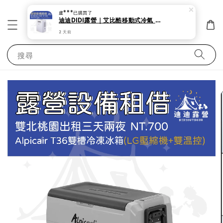
盧***
已購買了
迪迪DIDI露營｜艾比酷移動式冷氣 露營 帳蓬出租 夏天必備 艾比酷移動式冷氣 低瓦數。
2 天前
搜尋