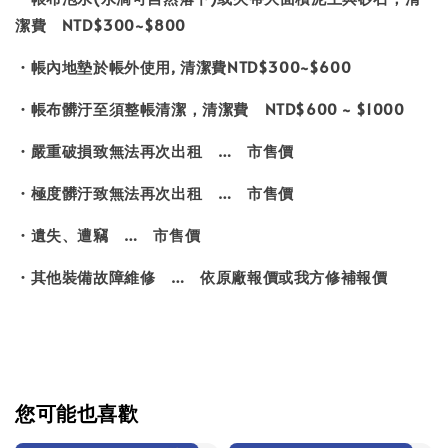
潔費 NTD$300~$800
・帳內地墊於帳外使用, 清潔費NTD$300~$600
・帳布髒汙至須整帳清潔，清潔費 NTD$600 ~ $1000
・嚴重破損致無法再次出租 … 市售價
・極度髒汙致無法再次出租 … 市售價
・遺失、遭竊 … 市售價
・其他裝備故障維修 … 依原廠報價或我方修補報價
您可能也喜歡