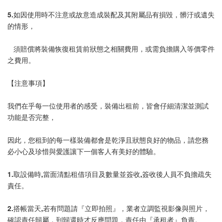
5.如因使用時不注意或故意造成裝配及其附屬品有損毀，髒汙或遺失
的情形，
   須賠償將裝備恢復租賃前狀態之相關費用，或需負擔購入等價零件
之費用。
【注意事項】
我們在乎每一位使用者的感受，裝備出租前，皆會仔細清潔並測試
功能是否完整，
因此，您租到的每一樣裝備都會是乾淨且狀態良好的物品，請您務
必小心及珍惜與愛護讓下一個客人有美好的體驗。
1.取設備時,當面清點租借項目及數量並簽收,簽收後人員不負擔疏失
責任。
2.搭帳當天,若有問題請『立即拍照』，業者立調監視影像與照片，
確認責任歸屬，到歸還時才反應問題，責任由『承租者』負責。