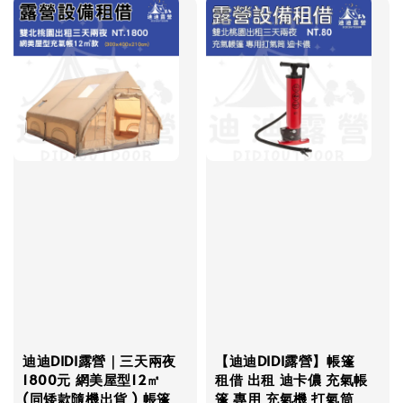
迪迪DIDI露營｜三天兩夜
【迪迪DIDI露營】帳篷
1800元 網美屋型12㎡
租借 出租 迪卡儂 充氣帳
(同矮款隨機出貨 ) 帳篷
篷 專用 充氣機 打氣筒