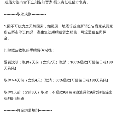
.租借方沒有當下立刻告知賣家,損失責任租借方負責。
----------取消規則-----------
1.因不可抗力之天然因素，如颱風、地震等並由新聞公告賣家或買家
所在縣市停班停課，產生無法繼續租賃之服務，可退還租金與押
金。
扣除蝦皮收取的手續費(4%)後：
退費說明：取件7天前（含第7天）取消：100%退款(可延後日程180
天為限)
取件7-4天前（含第4天）取消：50%退款(可延後日程180天為限)
取件3天前（含第3天）取消：不退款#冷氣 #迪迪露營#露營#帳篷出
租#租借帳篷
----------押金歸還規則----------