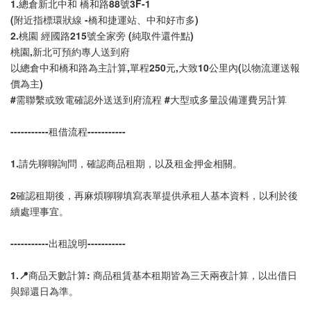
1.總倉新北中和 橋和路88號3F-1 
(附近指標環狀線 -橋和捷運站、中和好市多)
2.桃園 經國路215號全家旁 (純取件還件點)
桃園,新北可預約專人送到府
以總倉中和橋和路為主計算,單程250元,大致10公里內(以物流運送報
價為主)
#需聯繫或致電確認外送送到府流程 #大型或多量設備運費另計算
-----------租借流程-----------
1.請先聊聊詢問，確認商品租期，以及租金押金相關。
2確認租期後，再麻煩聊聊填寫表單提供承租人基本資料，以利於後
續處理事宜。
-----------出租說明-----------
1.📍商品天數計算: 商品租賃基本租期皆為三天兩夜計算，以出借日
與歸還日為準。