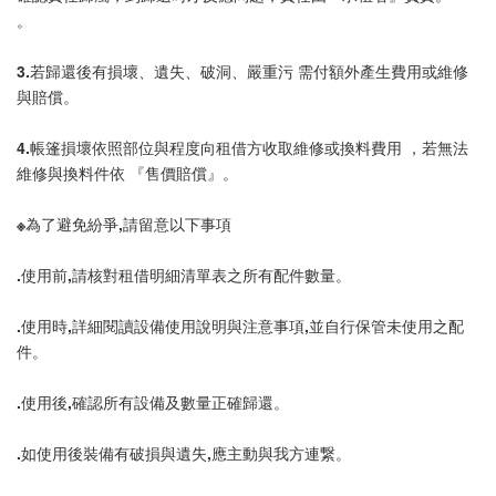
。
3.若歸還後有損壞、遺失、破洞、嚴重污 需付額外產生費用或維修
與賠償。
4.帳篷損壞依照部位與程度向租借方收取維修或換料費用 ，若無法
維修與換料件依 『售價賠償』。
※為了避免紛爭,請留意以下事項
.使用前,請核對租借明細清單表之所有配件數量。
.使用時,詳細閱讀設備使用說明與注意事項,並自行保管未使用之配
件。
.使用後,確認所有設備及數量正確歸還。
.如使用後裝備有破損與遺失,應主動與我方連繋。