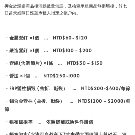
押金於歸還商品後清點數量無誤，及檢查承租商品無損壞後，於七
日當天或隔日匯至承租人指定之帳戶內。
・金屬營釘 ×1個 … NTD$60~ $120
・鍛造營釘 ×1個 … NTD$100 ~ $200
・營繩(含調節片) ×1條 … NTD$30 ~ $150
・營搥 ×1個 … NTD$250~1000
・FRP營柱損毀 (曲折、斷裂） … NTD$200~$400/每節
・鋁合金營柱 (曲折、斷裂） … NTD$1200 ~ $2000/每
節
・帳布破損等 … 依照縫補或換料件賠償
・帳布泡水(水滴可自然落下)或夾帶大面積泥土與砂石，清