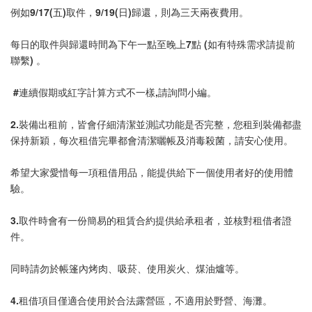
例如9/17(五)取件，9/19(日)歸還，則為三天兩夜費用。
每日的取件與歸還時間為下午一點至晚上7點 (如有特殊需求請提前
聯繫) 。
 #連續假期或紅字計算方式不一樣,請詢問小編。
2.裝備出租前，皆會仔細清潔並測試功能是否完整，您租到裝備都盡
保持新穎，每次租借完畢都會清潔曬帳及消毒殺菌，請安心使用。
希望大家愛惜每一項租借用品，能提供給下一個使用者好的使用體
驗。
3.取件時會有一份簡易的租賃合約提供給承租者，並核對租借者證
件。
同時請勿於帳篷內烤肉、吸菸、使用炭火、煤油爐等。
4.租借項目僅適合使用於合法露營區，不適用於野營、海灘。