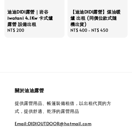
迪迪DIDI露營｜岩谷
【迪迪DIDI露營】煤油暖
iwatani 4.1Kw 卡式爐
爐 出租 (同價位款式隨
露營 設備出租
機出貨)
Regular
NT$ 200
Regular
NT$ 400
-
NT$ 450
price
price
關於迪迪露營
提供露營用品、帳篷裝備租借，以出租代買的方
式，提供舒適、乾淨的露營用品
Email:DIDIOUTDOOR@hotmail.com