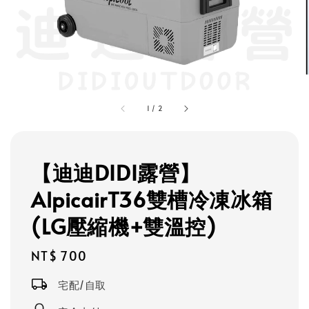
1
/
2
【迪迪DIDI露營】
AlpicairT36雙槽冷凍冰箱
(LG壓縮機+雙溫控)
Regular
NT$ 700
price
宅配/自取