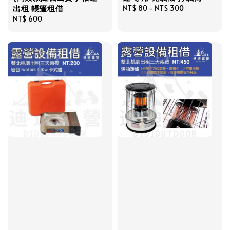
出租 帳篷租借
Regular
NT$ 80
-
NT$ 300
Regular
NT$ 600
price
price