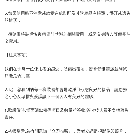
5.如因使用時不注意或故意造成裝配及其附屬品有損毀，髒汙或遺失
的情形，
   須賠償將裝備恢復租賃前狀態之相關費用，或需負擔購入等價零件
之費用。
【注意事項】
我們在乎每一位使用者的感受，裝備出租前，皆會仔細清潔並測試
功能是否完整，
因此，您租到的每一樣裝備都會是乾淨且狀態良好的物品，請您務
必小心及珍惜與愛護讓下一個客人有美好的體驗。
1.取設備時,當面清點租借項目及數量並簽收,簽收後人員不負擔疏失
責任。
2.搭帳當天,若有問題請『立即拍照』，業者立調監視影像與照片，