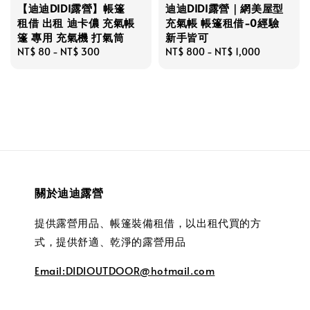
【迪迪DIDI露營】帳篷
迪迪DIDI露營｜網美屋型
租借 出租 迪卡儂 充氣帳
充氣帳 帳篷租借-0經驗
篷 專用 充氣機 打氣筒
新手皆可
Regular
NT$ 80
-
NT$ 300
Regular
NT$ 800
-
NT$ 1,000
price
price
關於迪迪露營
提供露營用品、帳篷裝備租借，以出租代買的方
式，提供舒適、乾淨的露營用品
Email:DIDIOUTDOOR@hotmail.com