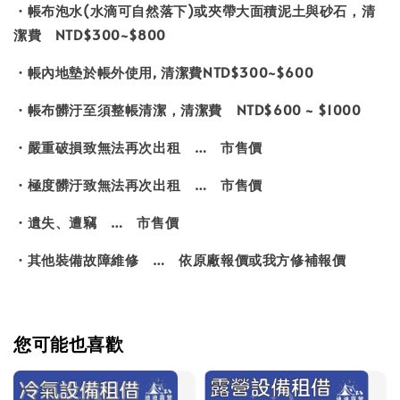
・帳布泡水(水滴可自然落下)或夾帶大面積泥土與砂石，清
潔費 NTD$300~$800
・帳內地墊於帳外使用, 清潔費NTD$300~$600
・帳布髒汙至須整帳清潔，清潔費 NTD$600 ~ $1000
・嚴重破損致無法再次出租 … 市售價
・極度髒汙致無法再次出租 … 市售價
・遺失、遭竊 … 市售價
・其他裝備故障維修 … 依原廠報價或我方修補報價
您可能也喜歡