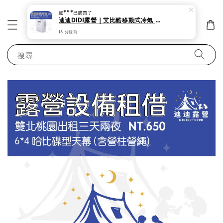
盧***
已購買了
迪迪DIDI露營｜艾比酷移動式冷氣 露營 帳蓬出租 夏天必備 艾比酷移動式冷氣 低瓦數。
16 分鐘前
搜尋