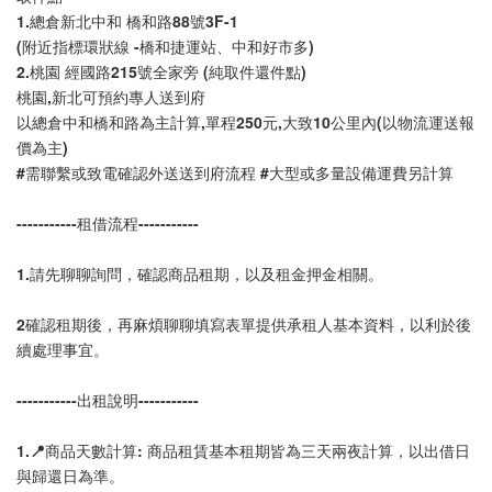
1.總倉新北中和 橋和路88號3F-1 
(附近指標環狀線 -橋和捷運站、中和好市多)
2.桃園 經國路215號全家旁 (純取件還件點)
桃園,新北可預約專人送到府
以總倉中和橋和路為主計算,單程250元,大致10公里內(以物流運送報
價為主)
#需聯繫或致電確認外送送到府流程 #大型或多量設備運費另計算
-----------租借流程-----------
1.請先聊聊詢問，確認商品租期，以及租金押金相關。
2確認租期後，再麻煩聊聊填寫表單提供承租人基本資料，以利於後
續處理事宜。
-----------出租說明-----------
1.📍商品天數計算: 商品租賃基本租期皆為三天兩夜計算，以出借日
與歸還日為準。