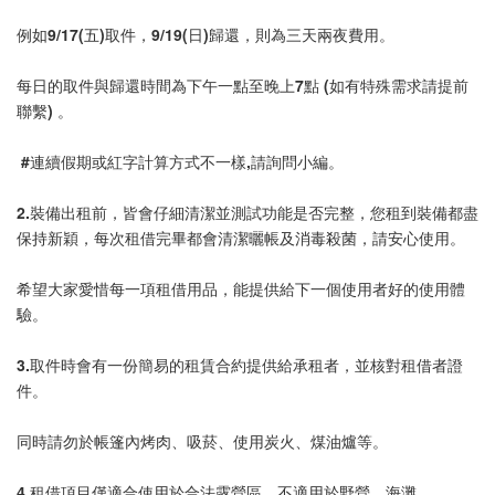
例如9/17(五)取件，9/19(日)歸還，則為三天兩夜費用。
每日的取件與歸還時間為下午一點至晚上7點 (如有特殊需求請提前
聯繫) 。
 #連續假期或紅字計算方式不一樣,請詢問小編。
2.裝備出租前，皆會仔細清潔並測試功能是否完整，您租到裝備都盡
保持新穎，每次租借完畢都會清潔曬帳及消毒殺菌，請安心使用。
希望大家愛惜每一項租借用品，能提供給下一個使用者好的使用體
驗。
3.取件時會有一份簡易的租賃合約提供給承租者，並核對租借者證
件。
同時請勿於帳篷內烤肉、吸菸、使用炭火、煤油爐等。
4.租借項目僅適合使用於合法露營區，不適用於野營、海灘。