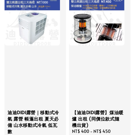
迪迪DIDI露營｜移動式冷
【迪迪DIDI露營】煤油暖
氣 露營 帳蓬出租 夏天必
爐 出租 (同價位款式隨
備 山水移動式冷氣 低瓦
機出貨)
數
Regular
NT$ 400
-
NT$ 450