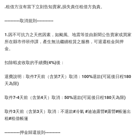
.租借方沒有當下立刻告知賣家,損失責任租借方負責。
----------取消規則-----------
1.因不可抗力之天然因素，如颱風、地震等並由新聞公告賣家或買家
所在縣市停班停課，產生無法繼續租賃之服務，可退還租金與押
金。
扣除蝦皮收取的手續費(4%)後：
退費說明：取件7天前（含第7天）取消：100%退款(可延後日程180
天為限)
取件7-4天前（含第4天）取消：50%退款(可延後日程180天為限)
取件3天前（含第3天）取消：不退款#冷氣 #迪迪露營#露營#帳篷出
租#租借帳篷
----------押金歸還規則----------