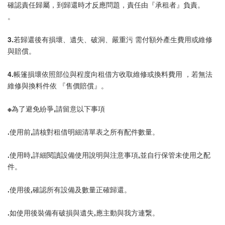
確認責任歸屬，到歸還時才反應問題，責任由『承租者』負責。
。
3.若歸還後有損壞、遺失、破洞、嚴重污 需付額外產生費用或維修
與賠償。
4.帳篷損壞依照部位與程度向租借方收取維修或換料費用 ，若無法
維修與換料件依 『售價賠償』。
※為了避免紛爭,請留意以下事項
.使用前,請核對租借明細清單表之所有配件數量。
.使用時,詳細閱讀設備使用說明與注意事項,並自行保管未使用之配
件。
.使用後,確認所有設備及數量正確歸還。
.如使用後裝備有破損與遺失,應主動與我方連繋。