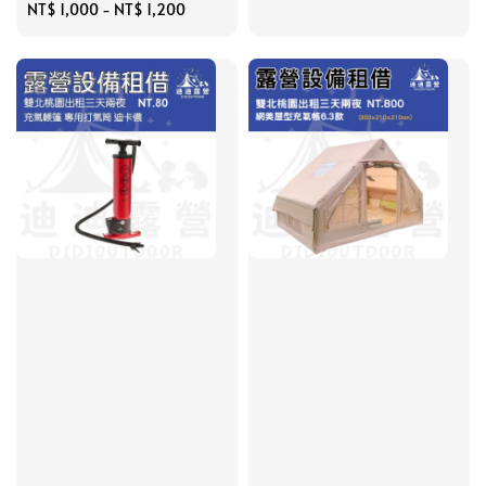
Regular
NT$ 1,000
-
NT$ 1,200
price
price