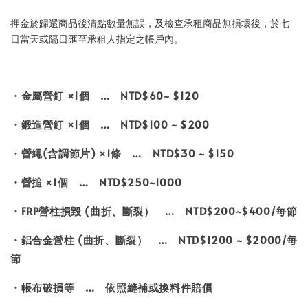
押金於歸還商品後清點數量無誤，及檢查承租商品無損壞後，於七
日當天或隔日匯至承租人指定之帳戶內。
・金屬營釘 ×1個 … NTD$60~ $120
・鍛造營釘 ×1個 … NTD$100 ~ $200
・營繩(含調節片) ×1條 … NTD$30 ~ $150
・營搥 ×1個 … NTD$250~1000
・FRP營柱損毀 (曲折、斷裂） … NTD$200~$400/每節
・鋁合金營柱 (曲折、斷裂） … NTD$1200 ~ $2000/每
節
・帳布破損等 … 依照縫補或換料件賠償