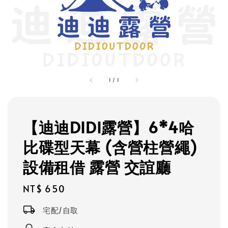
1
/
1
【迪迪DIDI露營】6*4哈
比碟型天幕 (含營柱營繩)
設備租借 露營 交誼廳
Regular
NT$ 650
price
宅配/自取