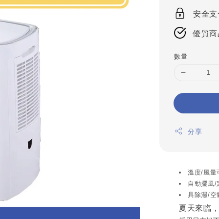
安全支
優質商
數量
分享
溫度/風量
自動擺風/
具除濕/
夏天來臨