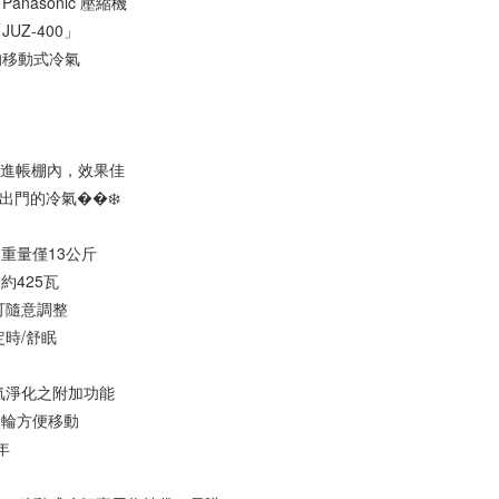
anasonic 壓縮機
UZ-400」
的移動式冷氣
管進帳棚內，效果佳
的出門的冷氣��❄️
重量僅13公斤
約425瓦
可隨意調整
定時/舒眠
氣淨化之附加功能
萬向輪方便移動
年