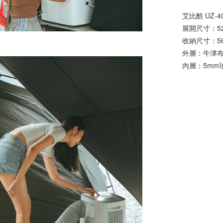
艾比酷 UZ-
展開尺寸：52x
收納尺寸：56x
外層：牛津
內層：5mm