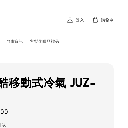
登入
購物車
門市資訊
客製化贈品禮品
酷移動式冷氣 JUZ-
800
自取