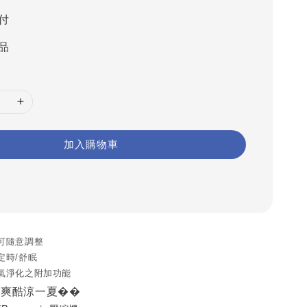
付
品
加入購物車
可隨意調整
定時/舒眠
空氣淨化之附加功能
，爽酷涼一夏��