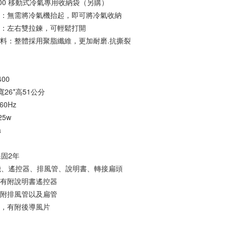
-400 移動式冷氣專用收納袋（另購）
鍊：無需將冷氣機抬起，即可將冷氣收納
計：左右雙拉鍊，可輕鬆打開
料：整體採用聚脂纖維，更加耐磨.抗撕裂
】
400
寬26*高51公分
60Hz
5w
a
固2年
機、遙控器、排風管、說明書、轉接扁頭
內有附說明書遙控器
有附排風管以及扁管
內，有附後導風片