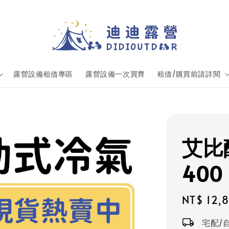
露營設備租借專區
露營設備一次買齊
租借/購買前請詳閱
艾比
400
Regular
NT$ 12,
price
宅配/