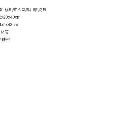
400 移動式冷氣專用收納袋
29x40cm
5x43cm
布材質
珍珠棉