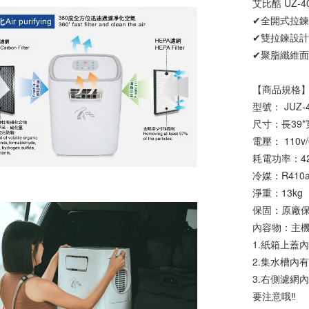
艾比酷 UZ
✔全開式拉
✔雙拉鍊設
✔聚脂纖維面
【商品規格
型號： JUZ-
尺寸：長39*
電壓： 110v/
耗電功率：42
冷媒：R410
淨重：13kg
保固：原廠保
內容物：主
1.紙箱上蓋
2.集水槽內
3.右側濾網
要注意哦‼️