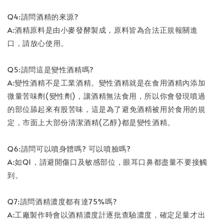
Q4:請問酒精的來源?
A:酒精原料是由小麥發酵製成，原料皆為合法正規報關進
口，請放心使用。
Q5:請問這是變性酒精嗎?
A:變性酒精不是工業酒精。變性酒精就是在食用酒精內添加
微量苦味劑(變性劑)，讓酒精無法食用，所以你會發現噴過
的部位舔起來有股苦味，這是為了避免酒精被用於食用的規
定，市面上大部份清潔酒精(乙醇)都是變性酒精。
Q6:請問可以噴身體嗎? 可以噴臉嗎?
A:如Q1，請避開傷口及敏感部位，眼耳口鼻都盡量不要接觸
到。
Q7:請問酒精濃度都有達75%嗎?
A:工廠製作時會以酒精濃度計逐批查驗濃度，確定足量才出