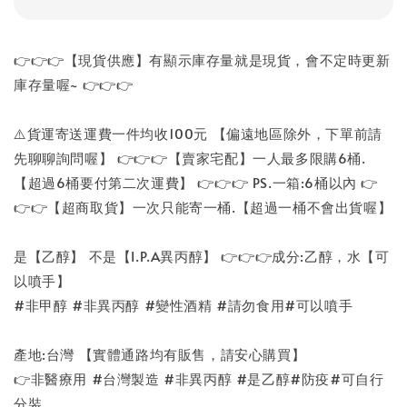
👉👉👉【現貨供應】有顯示庫存量就是現貨，會不定時更新
庫存量喔~ 👉👉👉
⚠️貨運寄送運費一件均收100元 【偏遠地區除外，下單前請
先聊聊詢問喔】 👉👉👉【賣家宅配】一人最多限購6桶.
【超過6桶要付第二次運費】 👉👉👉 PS.一箱:6桶以內 👉
👉👉【超商取貨】一次只能寄一桶.【超過一桶不會出貨喔】
是【乙醇】 不是【I.P.A異丙醇】 👉👉👉成分:乙醇，水【可
以噴手】
#非甲醇 #非異丙醇 #變性酒精 #請勿食用#可以噴手
產地:台灣 【實體通路均有販售，請安心購買】
👉非醫療用 #台灣製造 #非異丙醇 #是乙醇#防疫#可自行
分裝