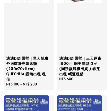
迪迪DIDI露營｜單人親膚
迪迪DIDI露營｜三天兩夜
舒適露營充氣床墊
1800元 網美屋型12㎡
(200x70x11cm)
(同矮款隨機出貨 ) 帳篷
QUECHUA 設備出租 租
出租 帳篷租借
借
Regular
NT$ 600
Regular
NT$ 100
-
NT$ 200
price
price