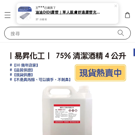
王***
已購買了
迪迪DIDI露營｜單人親膚舒適露營充氣床墊 (200x70x11cm) QUECHUA 設備出租 租借
27 分鐘前
搜尋