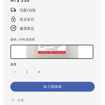
Regular
NT$ 350
price
宅配/自取
安全支付
優質商品
顏色
: 75%清潔液
數量
加入購物車
分享