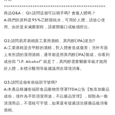
==============================================
商品Q&A： Q1:請問這個可以噴手嗎? 會傷人體嗎？
A:我們的原料是95%乙醇跟純水，可用於人體，請放心使
用。由於是未滅菌製程，請避開傷口或敏感部位。
Q2:請問易昇酒精跟工業用酒精、異丙醇(IPA)差別?
A:工業酒精是含甲醇的酒精，對人體會造成傷害；另外市面
上有所謂的潔用酒精，通常都是用異丙醇(IPA)製成，你看到
成份寫 "I.P. Alcohol" 就是了，異丙醇需要醫藥等級才能用
於人體，未標示醫用等級建議用在環境消毒。
Q3:請問這個有衛福部字號嗎?
A:本產品根據衛福部食品藥物管理署TFDA公告【無添加藥品
成份，僅作為手部清潔用途，不以藥品管理】，歸類為一般
清潔用品，不需核可字號，如果還有疑慮請洽購藥品級消毒
酒精。