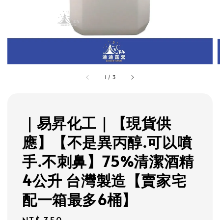
1
/
3
｜易昇化工｜【現貨供
應】【不是異丙醇.可以噴
手.不刺鼻】75%清潔酒精
4公升 台灣製造【賣家宅
配一箱最多6桶】